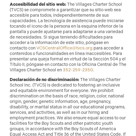
Accesibilidad del sitio web:
The Villages Charter School
(TVCS) se compromete a garantizar que su sitio web sea
accesible para todos, independientemente de sus
capacidades. La tecnología de asistencia puede iniciarse
tocando el icono de la persona en la esquina inferior de la
pantalla y puede ajustarse para adaptarse a una variedad
de necesidades. Si sigue teniendo dificultades para
acceder a la información de este sitio, póngase en
contacto con
VCSCentralOffice@tvcs.org
para acceder a
contenidos o funcionalidades en línea inaccesibles. Para
presentar una queja formal en virtud de la Sección 504 y el
Título II, póngase en contacto con la Oficina Central de The
Villages Charter School en
352-259-2350
.
Declaración de no discriminación:
The Villages Charter
School Inc. (TVCS) is dedicated to fostering an inclusive
and equitable environment for everyone. We prohibit
discrimination on the basis of race, religion, color, national
origin, gender, genetic information, age, pregnancy,
disability, or marital status in all our educational programs,
services, and activities, as well as in our hiring and
employment practices. We also ensure equal access to our
facilities for the Boy Scouts and other patriotic youth
groups, in accordance with the Boy Scouts of America
Equal Access Act and Title 36 of the United States Code. If