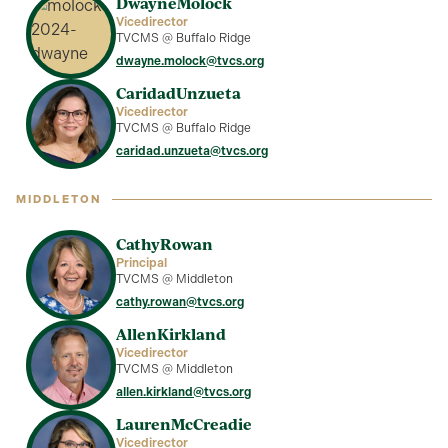
Dwayne
Molock
Vicedirector
TVCMS @ Buffalo Ridge
dwayne.molock@tvcs.org
Caridad
Unzueta
Vicedirector
TVCMS @ Buffalo Ridge
caridad.unzueta@tvcs.org
MIDDLETON
Cathy
Rowan
Principal
TVCMS @ Middleton
cathy.rowan@tvcs.org
Allen
Kirkland
Vicedirector
TVCMS @ Middleton
allen.kirkland@tvcs.org
Lauren
McCreadie
Vicedirector