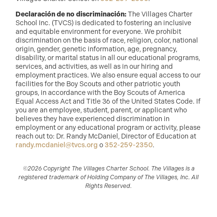
Declaración de no discriminación:
The Villages Charter
School Inc. (TVCS) is dedicated to fostering an inclusive
and equitable environment for everyone. We prohibit
discrimination on the basis of race, religion, color, national
origin, gender, genetic information, age, pregnancy,
disability, or marital status in all our educational programs,
services, and activities, as well as in our hiring and
employment practices. We also ensure equal access to our
facilities for the Boy Scouts and other patriotic youth
groups, in accordance with the Boy Scouts of America
Equal Access Act and Title 36 of the United States Code. If
you are an employee, student, parent, or applicant who
believes they have experienced discrimination in
employment or any educational program or activity, please
reach out to: Dr. Randy McDaniel, Director of Education at
randy.mcdaniel@tvcs.org
o
352-259-2350
.
©2026 Copyright The Villages Charter School. The Villages is a
registered trademark of Holding Company of The Villages, Inc. All
Rights Reserved.