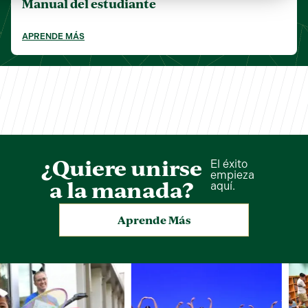
Manual del estudiante
APRENDE MÁS
¿Quiere unirse
El éxito
empieza
a la manada?
aquí.
Aprende Más