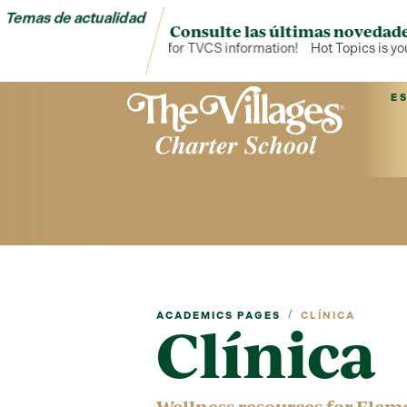
Temas de actualidad
Consulte las últimas novedade
Hot Topics is your hub for TVCS information!
Hot Topics is your
E
/
ACADEMICS PAGES
CLÍNICA
Clínica
Wellness resources for Elem