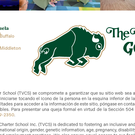
uela
s
Buffalo
 Middleton
r School (TVCS) se compromete a garantizar que su sitio web sea 
niciarse tocando el icono de la persona en la esquina inferior de l
ltades para acceder a la información de este sitio, póngase en cont
bles. Para presentar una queja formal en virtud de la Sección 504 y
9-2350
.
Charter School Inc. (TVCS) is dedicated to fostering an inclusive a
, national origin, gender, genetic information, age, pregnancy, disabilit