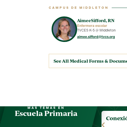
CAMPUS DE MIDDLETON
Aimee
Sifford, RN
Enfermera escolar
TVCES K-5 @ Middleton
aimee.sifford@tvcs.org
See All Medical Forms & Docum
MÁS TEMAS EN
Escuela Primaria
Conexi