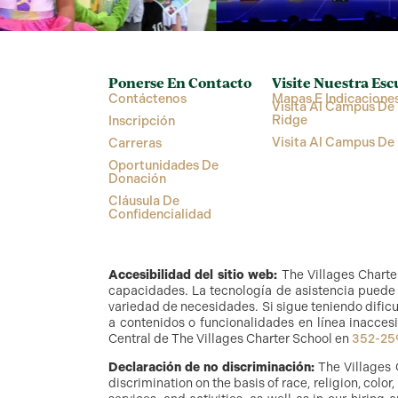
Ponerse En Contacto
Visite Nuestra Esc
Contáctenos
Mapas E Indicacione
Visita Al Campus De 
Ridge
Inscripción
Visita Al Campus De
Carreras
Oportunidades De
Donación
Cláusula De
Confidencialidad
Accesibilidad del sitio web:
The Villages Charte
capacidades. La tecnología de asistencia puede i
variedad de necesidades. Si sigue teniendo dificu
a contenidos o funcionalidades en línea inaccesi
Central de The Villages Charter School en
352-25
Declaración de no discriminación:
The Villages 
discrimination on the basis of race, religion, color