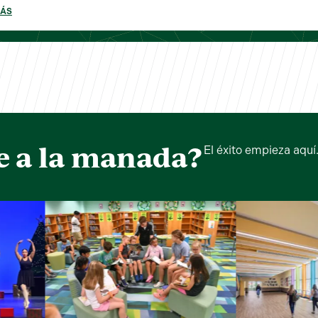
MÁS
e a la manada?
El éxito empieza aquí