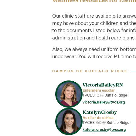
Our clinic staff are available to ans
may have about your children and thei
to the documents listed below for in
administration and health care plans.
Also, we always need uniform bottom 
underwear. You will receive P.I. time 
CAMPUS DE BUFFALO RIDGE
Victoria
Bailey
RN
Enfermera escolar
TVCES IC @ Buffalo Ridge
victoria.bailey@tvcs.org
Katelyn
Crosby
Auxiliar de clínica
TVCES 4/5 @ Buffalo Ridge
katelyn.crosby@tvcs.org