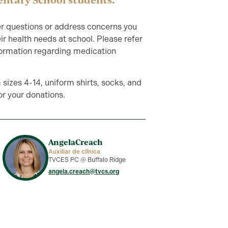
wer questions or address concerns you
r health needs at school. Please refer
formation regarding medication
sizes 4-14, uniform shirts, socks, and
for your donations.
Angela
Creach
Auxiliar de clínica
TVCES PC @ Buffalo Ridge
angela.creach@tvcs.org