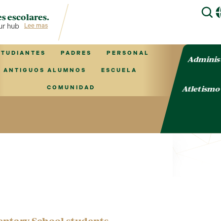
s escolares.
 hub for TVCS information!
Lee mas
STUDIANTES
PADRES
PERSONAL
Adminis
ANTIGUOS ALUMNOS
ESCUELA
Atletism
COMUNIDAD
entary School students.