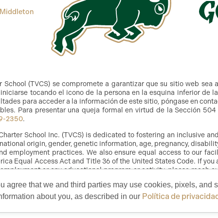
 Middleton
r School (TVCS) se compromete a garantizar que su sitio web sea 
niciarse tocando el icono de la persona en la esquina inferior de l
ltades para acceder a la información de este sitio, póngase en cont
bles. Para presentar una queja formal en virtud de la Sección 504 y
9-2350
.
Charter School Inc. (TVCS) is dedicated to fostering an inclusive a
, national origin, gender, genetic information, age, pregnancy, disabilit
g and employment practices. We also ensure equal access to our facil
ica Equal Access Act and Title 36 of the United States Code. If you 
 employment or any educational program or activity, please reach out
ou agree that we and third parties may use cookies, pixels, and si
Política de privacida
nformation about you, as described in our
ter School. The Villages is a registered trademark of Holding Company of The V