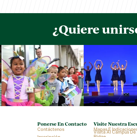
¿Quiere unirs
Ponerse En Contacto
Visite Nuestra Esc
Contáctenos
Mapas E Indicacione
Visita Al Campus De 
Ridge