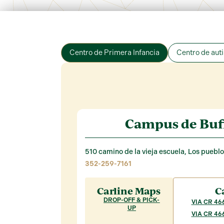
Centro de Primera Infancia
Centro de aut
Campus de Buf
510 camino de la vieja escuela,
Los pueblo
352-259-7161
Carline Maps
C
DROP-OFF & PICK-
VIA CR 4
UP
VIA CR 4