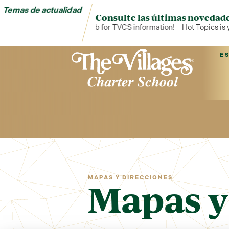
Temas de actualidad
Consulte las últimas novedade
Hot Topics is your hub for TVCS information!
Hot Topics is yo
E
MAPAS Y DIRECCIONES
Mapas y