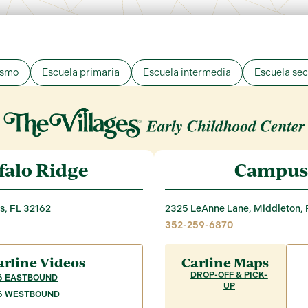
ismo
Escuela primaria
Escuela intermedia
Escuela se
falo Ridge
Campus 
s, FL 32162
2325 LeAnne Lane,
Middleton, 
352-259-6870
arline Videos
Carline Maps
DROP-OFF & PICK-
66 EASTBOUND
UP
66 WESTBOUND