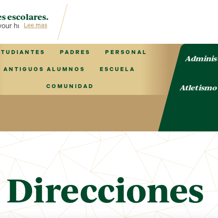
s escolares.
ur hub for TVCS information!
Lee mas
STUDIANTES
PADRES
PERSONAL
Adminis
ANTIGUOS ALUMNOS
ESCUELA
Atletism
COMUNIDAD
 Direcciones