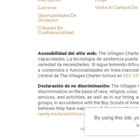
Inscripción
Visita Al Campus De
Carreras
Oportunidades De
Donación
Cláusula De
Confidencialidad
Accesibilidad del sitio web:
The Villages Charte
capacidades. La tecnología de asistencia puede i
variedad de necesidades. Si sigue teniendo dificu
a contenidos o funcionalidades en línea inaccesi
Central de The Villages Charter School en
352-25
Declaración de no discriminación:
The Villages 
discrimination on the basis of race, religion, color
services, and activities, as well as in our hirin
groups, in accordance with the Boy Scouts of Amer
believes they have experienced discrimination in
randy.mcdaniel@tvcs.org
o
352-259-2350
.
By using this site, y
i
©2026 Copyright The Villages Char