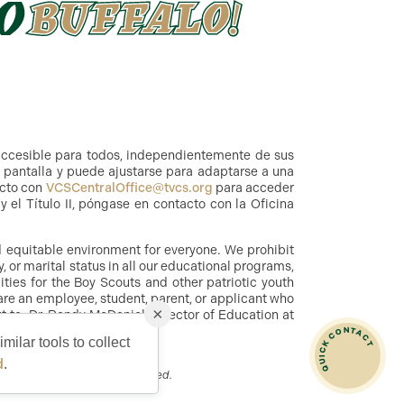
accesible para todos, independientemente de sus
a pantalla y puede ajustarse para adaptarse a una
acto con
VCSCentralOffice@tvcs.org
para acceder
 el Título II, póngase en contacto con la Oficina
nd equitable environment for everyone. We prohibit
y, or marital status in all our educational programs,
ities for the Boy Scouts and other patriotic youth
are an employee, student, parent, or applicant who
×
 to: Dr. Randy McDaniel, Director of Education at
QUICK CONTACT
milar tools to collect
d
.
illages, Inc. All Rights Reserved.