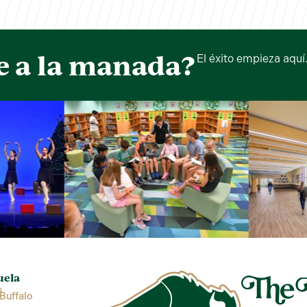
e a la manada?
El éxito empieza aquí
uela
s
Buffalo