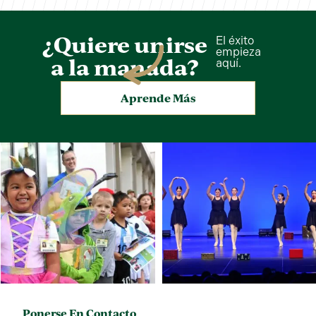
¿Quiere unirse
El éxito
empieza
a la manada?
aquí.
Aprende Más
Ponerse En Contacto