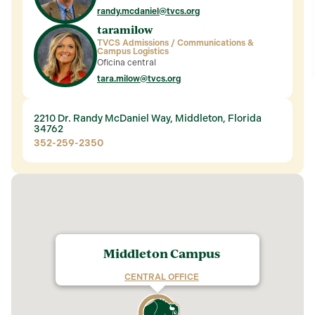
randy.mcdaniel@tvcs.org
tara
milow
TVCS Admissions / Communications &
Campus Logistics
Oficina central
tara.milow@tvcs.org
2210 Dr. Randy McDaniel Way,
Middleton, Florida
34762
352-259-2350
Middleton Campus
CENTRAL OFFICE