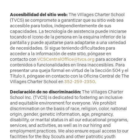
Accesibilidad del sitio web:
The Villages Charter School
(TVCS) se compromete a garantizar que su sitio web sea
accesible para todos, independientemente de sus
capacidades. La tecnología de asistencia puede iniciarse
tocando el icono de la persona en la esquina inferior de la
pantalla y puede ajustarse para adaptarse a una variedad
de necesidades. Si sigue teniendo dificultades para
acceder a la información de este sitio, póngase en
contacto con
VCSCentralOffice@tvcs.org
para acceder a
contenidos o funcionalidades en línea inaccesibles. Para
presentar una queja formal en virtud de la Sección 504 y el
Título II, póngase en contacto con la Oficina Central de The
Villages Charter School en
352-259-2350
.
Declaración de no discriminación:
The Villages Charter
School Inc. (TVCS) is dedicated to fostering an inclusive
and equitable environment for everyone. We prohibit
discrimination on the basis of race, religion, color, national
origin, gender, genetic information, age, pregnancy,
disability, or marital status in all our educational programs,
services, and activities, as well as in our hiring and
employment practices. We also ensure equal access to our
facilities for the Boy Scouts and other patriotic youth