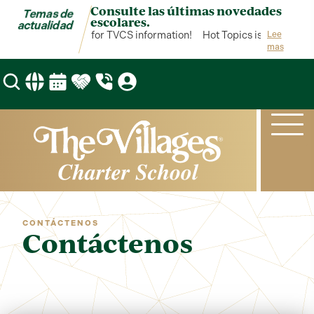
Consulte las últimas novedades
Temas de
escolares.
actualidad
 Topics is your hub for TVCS information!
Hot Topics is your hub f
Lee
mas
CONTÁCTENOS
Contáctenos