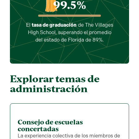
99.5
%
El
tasa de graduación
de The Villages
High School, superando el promedio
del estado de Florida de 89%.
Explorar temas de
administración
Consejo de escuelas
concertadas
La experiencia colectiva de los miembros de