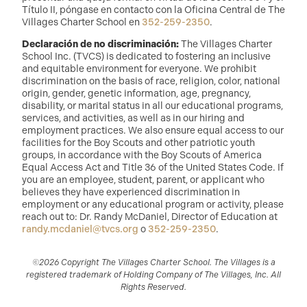
Título II, póngase en contacto con la Oficina Central de The
Villages Charter School en
352-259-2350
.
Declaración de no discriminación:
The Villages Charter
School Inc. (TVCS) is dedicated to fostering an inclusive
and equitable environment for everyone. We prohibit
discrimination on the basis of race, religion, color, national
origin, gender, genetic information, age, pregnancy,
disability, or marital status in all our educational programs,
services, and activities, as well as in our hiring and
employment practices. We also ensure equal access to our
facilities for the Boy Scouts and other patriotic youth
groups, in accordance with the Boy Scouts of America
Equal Access Act and Title 36 of the United States Code. If
you are an employee, student, parent, or applicant who
believes they have experienced discrimination in
employment or any educational program or activity, please
reach out to: Dr. Randy McDaniel, Director of Education at
randy.mcdaniel@tvcs.org
o
352-259-2350
.
©2026 Copyright The Villages Charter School. The Villages is a
registered trademark of Holding Company of The Villages, Inc. All
Rights Reserved.