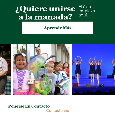
¿Quiere unirse
El éxito
empieza
a la manada?
aquí.
Aprende Más
Ponerse En Contacto
Contáctenos