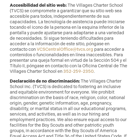
Accesibilidad del sitio web:
The Villages Charter School
(TVCS) se compromete a garantizar que su sitio web sea
accesible para todos, independientemente de sus
capacidades. La tecnología de asistencia puede iniciarse
tocando el icono de la persona en la esquina inferior de la
pantalla y puede ajustarse para adaptarse a una variedad
de necesidades. Si sigue teniendo dificultades para
acceder a la información de este sitio, póngase en
contacto con
VCSCentralOffice@tvcs.org
para acceder a
contenidos o funcionalidades en línea inaccesibles. Para
presentar una queja formal en virtud de la Sección 504 y el
Título II, póngase en contacto con la Oficina Central de The
Villages Charter School en
352-259-2350
.
Declaración de no discriminación:
The Villages Charter
School Inc. (TVCS) is dedicated to fostering an inclusive
and equitable environment for everyone. We prohibit
discrimination on the basis of race, religion, color, national
origin, gender, genetic information, age, pregnancy,
disability, or marital status in all our educational programs,
services, and activities, as well as in our hiring and
employment practices. We also ensure equal access to our
facilities for the Boy Scouts and other patriotic youth
groups, in accordance with the Boy Scouts of America
Equal Access Act and Title 36 of the United States Code. If