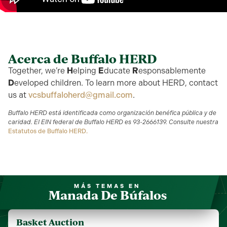
Acerca de Buffalo HERD
Together, we’re
H
elping
E
ducate
R
esponsablemente
D
eveloped children. To learn more about HERD, contact
us at
vcsbuffaloherd@gmail.com
.
Buffalo HERD está identificada como organización benéfica pública y de
caridad. El EIN federal de Buffalo HERD es 93-2666139. Consulte nuestra
Estatutos de Buffalo HERD.
MÁS TEMAS EN
Manada De Búfalos
Basket Auction