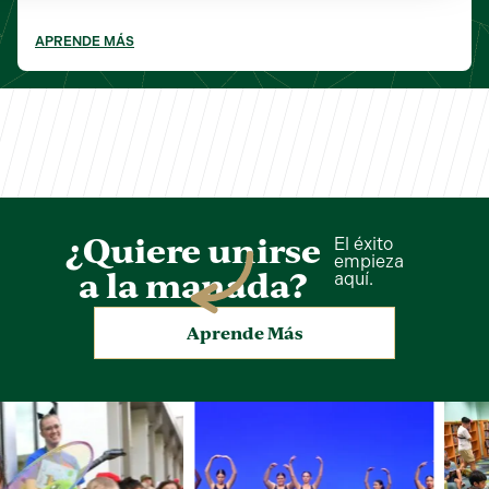
APRENDE MÁS
¿Quiere unirse
El éxito
empieza
a la manada?
aquí.
Aprende Más