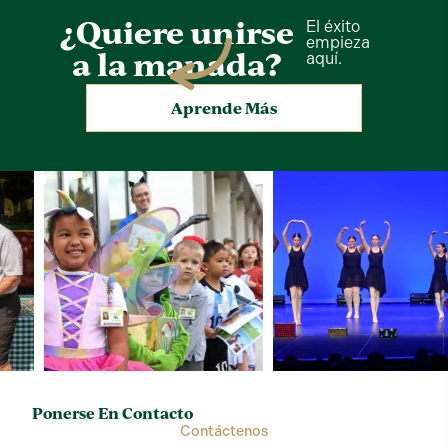
¿Quiere unirse
El éxito
empieza
a la manada?
aquí.
Aprende Más
Ponerse En Contacto
Contáctenos