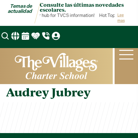
Consulte las últimas novedades
Temas de
escolares.
actualidad
Hot Topics is your hub for TVCS information!
Hot Topics is your 
Lee
mas
Audrey Jubrey