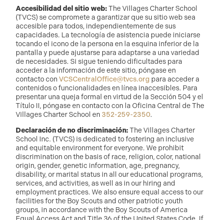
Accesibilidad del sitio web:
The Villages Charter School
(TVCS) se compromete a garantizar que su sitio web sea
accesible para todos, independientemente de sus
capacidades. La tecnología de asistencia puede iniciarse
tocando el icono de la persona en la esquina inferior de la
pantalla y puede ajustarse para adaptarse a una variedad
de necesidades. Si sigue teniendo dificultades para
acceder a la información de este sitio, póngase en
contacto con
VCSCentralOffice@tvcs.org
para acceder a
contenidos o funcionalidades en línea inaccesibles. Para
presentar una queja formal en virtud de la Sección 504 y el
Título II, póngase en contacto con la Oficina Central de The
Villages Charter School en
352-259-2350
.
Declaración de no discriminación:
The Villages Charter
School Inc. (TVCS) is dedicated to fostering an inclusive
and equitable environment for everyone. We prohibit
discrimination on the basis of race, religion, color, national
origin, gender, genetic information, age, pregnancy,
disability, or marital status in all our educational programs,
services, and activities, as well as in our hiring and
employment practices. We also ensure equal access to our
facilities for the Boy Scouts and other patriotic youth
groups, in accordance with the Boy Scouts of America
Equal Access Act and Title 36 of the United States Code. If