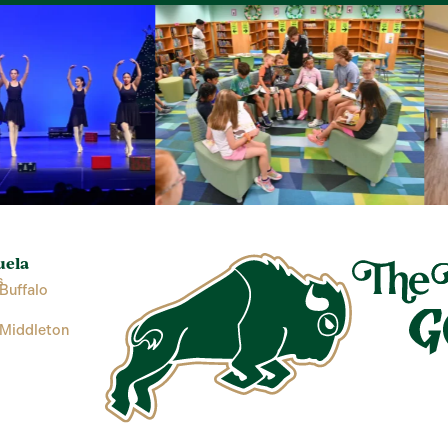
uela
s
Buffalo
 Middleton