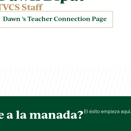
TVCS Staff
Dawn 's Teacher Connection Page
e a la manada?
El éxito empieza aquí