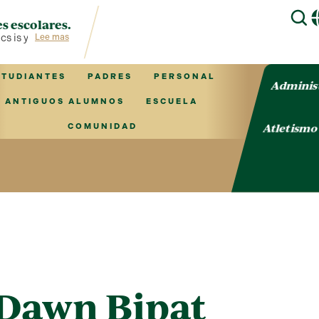
s escolares.
s is your hub for TVCS information!
Lee mas
STUDIANTES
PADRES
PERSONAL
Adminis
ANTIGUOS ALUMNOS
ESCUELA
Atletism
COMUNIDAD
Dawn Bipat