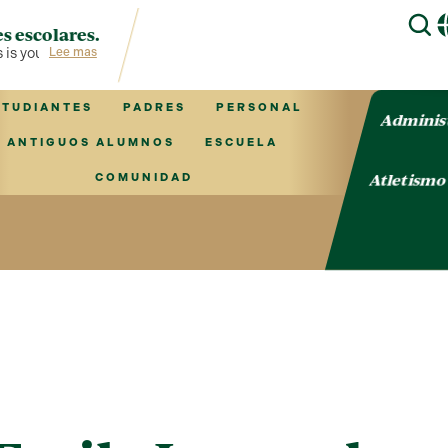
s escolares.
is your hub for TVCS information!
Lee mas
STUDIANTES
PADRES
PERSONAL
Adminis
ANTIGUOS ALUMNOS
ESCUELA
Atletism
COMUNIDAD