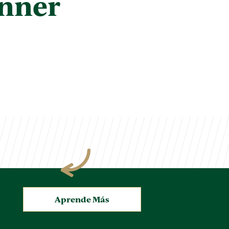
nner
.
Aprende Más