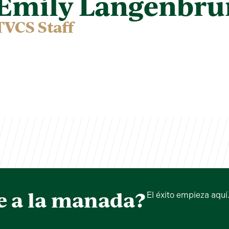
Emily Langenbru
TVCS Staff
e a la manada?
El éxito empieza aquí