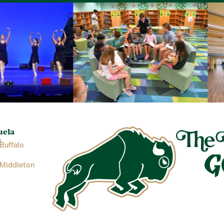
uela
s
Buffalo
 Middleton