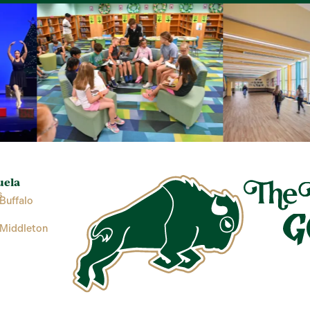
uela
s
Buffalo
 Middleton