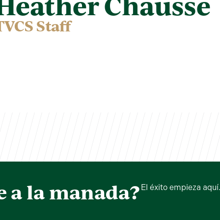
Heather Chausse
TVCS Staff
e a la manada?
El éxito empieza aquí