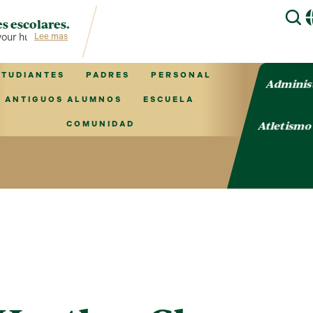
s escolares.
our hub for TVCS information!
Lee mas
STUDIANTES
PADRES
PERSONAL
Adminis
ANTIGUOS ALUMNOS
ESCUELA
Atletism
COMUNIDAD