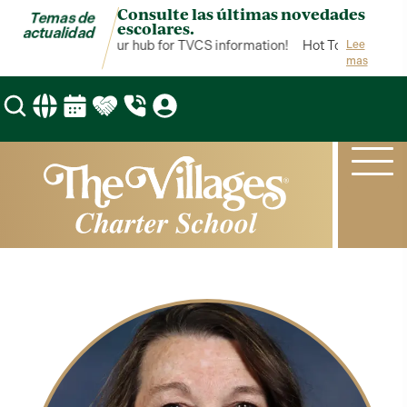
Consulte las últimas novedades
Temas de
escolares.
actualidad
Hot Topics is your hub for TVCS information!
Hot Topics is your
Lee
mas