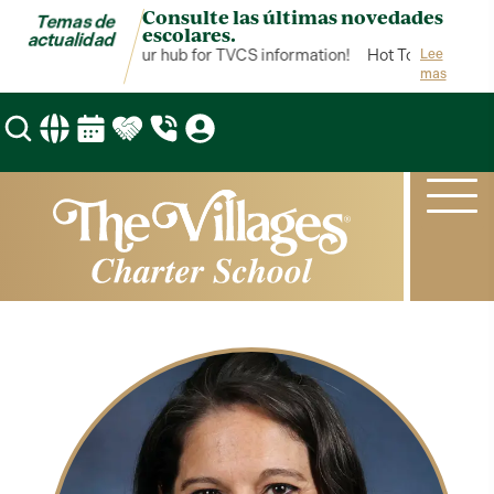
Consulte las últimas novedades
Temas de
escolares.
actualidad
Hot Topics is your hub for TVCS information!
Hot Topics is your
Lee
mas