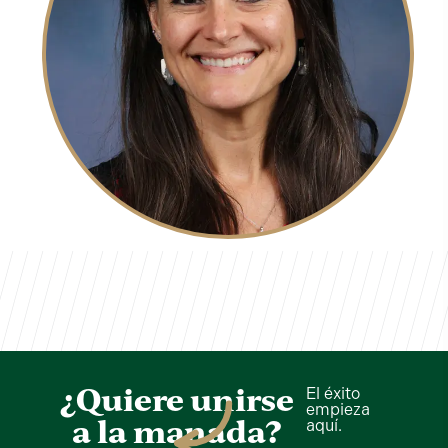
Shannon Cree
TVCS Staff
¿Quiere unirse
El éxito
empieza
a la manada?
aquí.