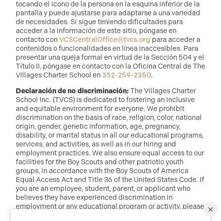
tocando el icono de la persona en la esquina inferior de la
pantalla y puede ajustarse para adaptarse a una variedad
de necesidades. Si sigue teniendo dificultades para
acceder a la información de este sitio, póngase en
contacto con
VCSCentralOffice@tvcs.org
para acceder a
contenidos o funcionalidades en línea inaccesibles. Para
presentar una queja formal en virtud de la Sección 504 y el
Título II, póngase en contacto con la Oficina Central de The
Villages Charter School en
352-259-2350
.
Declaración de no discriminación:
The Villages Charter
School Inc. (TVCS) is dedicated to fostering an inclusive
and equitable environment for everyone. We prohibit
discrimination on the basis of race, religion, color, national
origin, gender, genetic information, age, pregnancy,
disability, or marital status in all our educational programs,
services, and activities, as well as in our hiring and
employment practices. We also ensure equal access to our
facilities for the Boy Scouts and other patriotic youth
groups, in accordance with the Boy Scouts of America
Equal Access Act and Title 36 of the United States Code. If
you are an employee, student, parent, or applicant who
believes they have experienced discrimination in
employment or any educational program or activity, please
×
reach out to: Dr. Randy McDaniel, Director of Education at