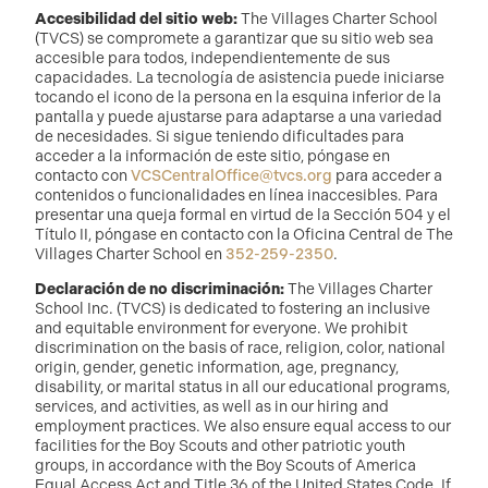
Accesibilidad del sitio web:
The Villages Charter School
(TVCS) se compromete a garantizar que su sitio web sea
accesible para todos, independientemente de sus
capacidades. La tecnología de asistencia puede iniciarse
tocando el icono de la persona en la esquina inferior de la
pantalla y puede ajustarse para adaptarse a una variedad
de necesidades. Si sigue teniendo dificultades para
acceder a la información de este sitio, póngase en
contacto con
VCSCentralOffice@tvcs.org
para acceder a
contenidos o funcionalidades en línea inaccesibles. Para
presentar una queja formal en virtud de la Sección 504 y el
Título II, póngase en contacto con la Oficina Central de The
Villages Charter School en
352-259-2350
.
Declaración de no discriminación:
The Villages Charter
School Inc. (TVCS) is dedicated to fostering an inclusive
and equitable environment for everyone. We prohibit
discrimination on the basis of race, religion, color, national
origin, gender, genetic information, age, pregnancy,
disability, or marital status in all our educational programs,
services, and activities, as well as in our hiring and
employment practices. We also ensure equal access to our
facilities for the Boy Scouts and other patriotic youth
groups, in accordance with the Boy Scouts of America
Equal Access Act and Title 36 of the United States Code. If