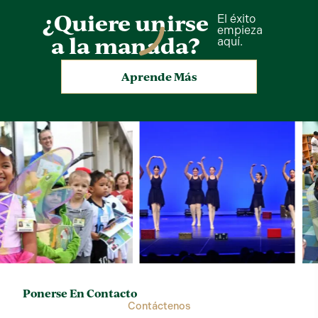
¿Quiere unirse
El éxito
empieza
a la manada?
aquí.
Aprende Más
Ponerse En Contacto
Contáctenos