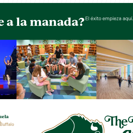
e a la manada?
El éxito empieza aquí
uela
s
Buffalo