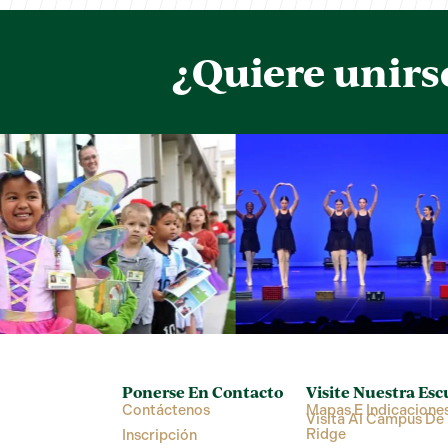
¿Quiere unirs
Ponerse En Contacto
Visite Nuestra Esc
Contáctenos
Mapas E Indicacione
Visita Al Campus De 
Ridge
Inscripción