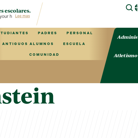
s escolares.
your hub for TVCS information!
Lee mas
STUDIANTES
PADRES
PERSONAL
Adminis
ANTIGUOS ALUMNOS
ESCUELA
Atletism
COMUNIDAD
nstein