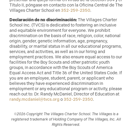
Título II, póngase en contacto con la Oficina Central de The
Villages Charter School en
352-259-2350
.
Declaración de no discriminación:
The Villages Charter
School Inc. (TVCS) is dedicated to fostering an inclusive
and equitable environment for everyone. We prohibit
discrimination on the basis of race, religion, color, national
origin, gender, genetic information, age, pregnancy,
disability, or marital status in all our educational programs,
services, and activities, as well as in our hiring and
employment practices. We also ensure equal access to our
facilities for the Boy Scouts and other patriotic youth
groups, in accordance with the Boy Scouts of America
Equal Access Act and Title 36 of the United States Code. If
you are an employee, student, parent, or applicant who
believes they have experienced discrimination in
employment or any educational program or activity, please
reach out to: Dr. Randy McDaniel, Director of Education at
randy.mcdaniel@tvcs.org
o
352-259-2350
.
©2026 Copyright The Villages Charter School. The Villages is a
registered trademark of Holding Company of The Villages, Inc. All
Rights Reserved.