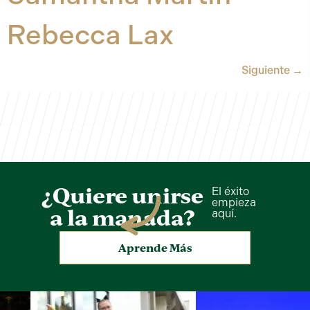
Rebecca Lax
Siguiente
→
¿Quiere unirse
El éxito
empieza
a la manada?
aquí.
Aprende Más