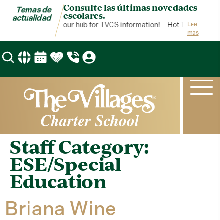
Consulte las últimas novedades
Temas de
escolares.
actualidad
Hot Topics is your hub for TVCS information!
Hot Topics is you
Lee
mas
Staff Category:
ESE/Special
Education
Briana Wine