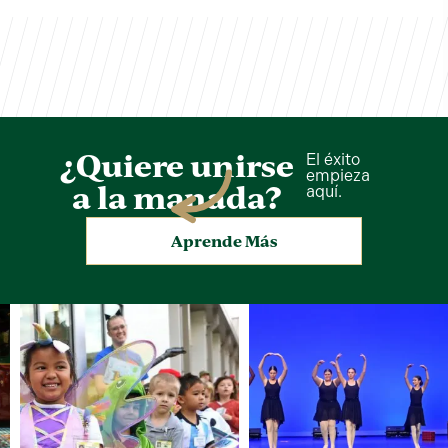
¿Quiere unirse
El éxito
empieza
a la manada?
aquí.
Aprende Más