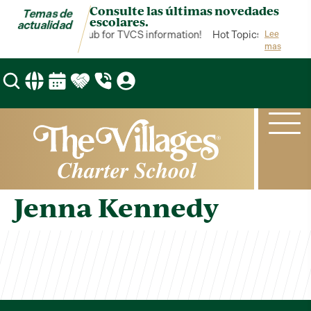
Consulte las últimas novedades
Temas de
escolares.
actualidad
Hot Topics is your hub for TVCS information!
Hot Topics is your hub
Lee
mas
Jenna Kennedy