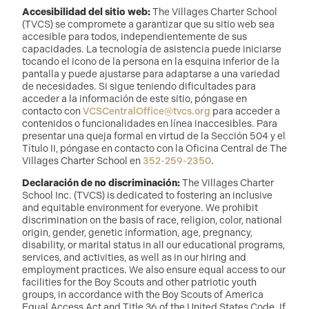
Accesibilidad del sitio web:
The Villages Charter School
(TVCS) se compromete a garantizar que su sitio web sea
accesible para todos, independientemente de sus
capacidades. La tecnología de asistencia puede iniciarse
tocando el icono de la persona en la esquina inferior de la
pantalla y puede ajustarse para adaptarse a una variedad
de necesidades. Si sigue teniendo dificultades para
acceder a la información de este sitio, póngase en
contacto con
VCSCentralOffice@tvcs.org
para acceder a
contenidos o funcionalidades en línea inaccesibles. Para
presentar una queja formal en virtud de la Sección 504 y el
Título II, póngase en contacto con la Oficina Central de The
Villages Charter School en
352-259-2350
.
Declaración de no discriminación:
The Villages Charter
School Inc. (TVCS) is dedicated to fostering an inclusive
and equitable environment for everyone. We prohibit
discrimination on the basis of race, religion, color, national
origin, gender, genetic information, age, pregnancy,
disability, or marital status in all our educational programs,
services, and activities, as well as in our hiring and
employment practices. We also ensure equal access to our
facilities for the Boy Scouts and other patriotic youth
groups, in accordance with the Boy Scouts of America
Equal Access Act and Title 36 of the United States Code. If