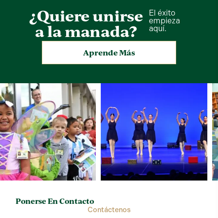
¿Quiere unirse
El éxito
empieza
a la manada?
aquí.
Aprende Más
Ponerse En Contacto
Contáctenos