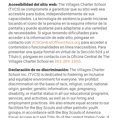
Accesibilidad del sitio web:
The Villages Charter School
(TVCS) se compromete a garantizar que su sitio web sea
accesible para todos, independientemente de sus
capacidades. La tecnología de asistencia puede iniciarse
tocando el icono de la persona en la esquina inferior de la
pantalla y puede ajustarse para adaptarse a una variedad
de necesidades. Si sigue teniendo dificultades para
acceder a la información de este sitio, póngase en
contacto con
VCSCentralOffice@tvcs.org
para acceder a
contenidos o funcionalidades en línea inaccesibles. Para
presentar una queja formal en virtud de la Sección 504 y el
Título II, póngase en contacto con la Oficina Central de The
Villages Charter School en
352-259-2350
.
Declaración de no discriminación:
The Villages Charter
School Inc. (TVCS) is dedicated to fostering an inclusive
and equitable environment for everyone. We prohibit
discrimination on the basis of race, religion, color, national
origin, gender, genetic information, age, pregnancy,
disability, or marital status in all our educational programs,
services, and activities, as well as in our hiring and
employment practices. We also ensure equal access to our
facilities for the Boy Scouts and other patriotic youth
groups, in accordance with the Boy Scouts of America
Equal Access Act and Title 36 of the United States Code. If