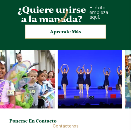
¿Quiere unirse
El éxito
empieza
a la manada?
aquí.
Aprende Más
Ponerse En Contacto
Contáctenos