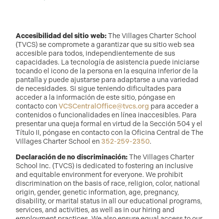
Accesibilidad del sitio web:
The Villages Charter School
(TVCS) se compromete a garantizar que su sitio web sea
accesible para todos, independientemente de sus
capacidades. La tecnología de asistencia puede iniciarse
tocando el icono de la persona en la esquina inferior de la
pantalla y puede ajustarse para adaptarse a una variedad
de necesidades. Si sigue teniendo dificultades para
acceder a la información de este sitio, póngase en
contacto con
VCSCentralOffice@tvcs.org
para acceder a
contenidos o funcionalidades en línea inaccesibles. Para
presentar una queja formal en virtud de la Sección 504 y el
Título II, póngase en contacto con la Oficina Central de The
Villages Charter School en
352-259-2350
.
Declaración de no discriminación:
The Villages Charter
School Inc. (TVCS) is dedicated to fostering an inclusive
and equitable environment for everyone. We prohibit
discrimination on the basis of race, religion, color, national
origin, gender, genetic information, age, pregnancy,
disability, or marital status in all our educational programs,
services, and activities, as well as in our hiring and
employment practices. We also ensure equal access to our