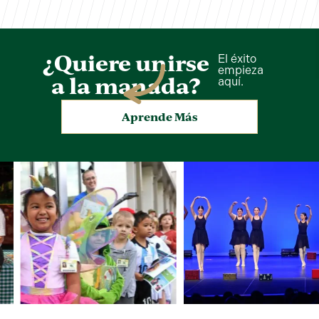
¿Quiere unirse
El éxito
empieza
a la manada?
aquí.
Aprende Más