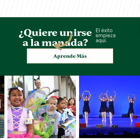
¿Quiere unirse
El éxito
empieza
a la manada?
aquí.
Aprende Más