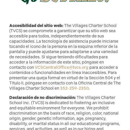
Accesibilidad del sitio web:
The Villages Charter School
(TVCS) se compromete a garantizar que su sitio web sea
accesible para todos, independientemente de sus
capacidades. La tecnología de asistencia puede iniciarse
tocando el icono de la persona en la esquina inferior de la
pantalla y puede ajustarse para adaptarse a una variedad
de necesidades. Si sigue teniendo dificultades para
acceder a la información de este sitio, póngase en
contacto con
VCSCentralOffice@tvcs.org
para acceder a
contenidos o funcionalidades en línea inaccesibles. Para
presentar una queja formal en virtud de la Sección 504 y el
Título II, póngase en contacto con la Oficina Central de The
Villages Charter School en
352-259-2350
.
Declaración de no discriminación:
The Villages Charter
School Inc. (TVCS) is dedicated to fostering an inclusive
and equitable environment for everyone. We prohibit
discrimination on the basis of race, religion, color, national
origin, gender, genetic information, age, pregnancy,
disability, or marital status in all our educational programs,
services, and activities, as well as in our hiring and