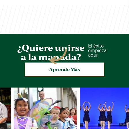
¿Quiere unirse
El éxito
empieza
a la manada?
aquí.
Aprende Más