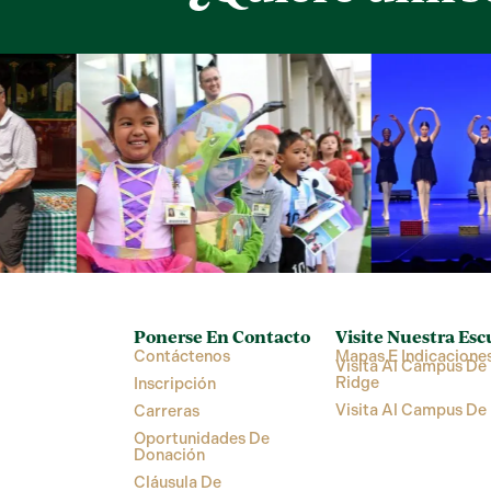
Ponerse En Contacto
Visite Nuestra Esc
Contáctenos
Mapas E Indicacione
Visita Al Campus De 
Ridge
Inscripción
Visita Al Campus De
Carreras
Oportunidades De
Donación
Cláusula De