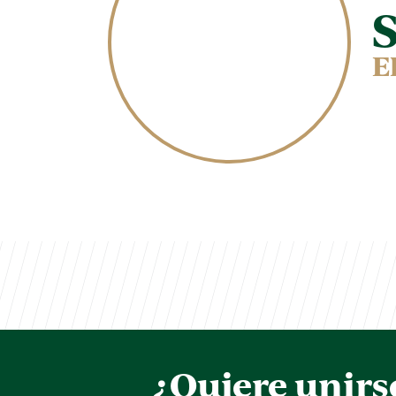
E
¿Quiere unirs