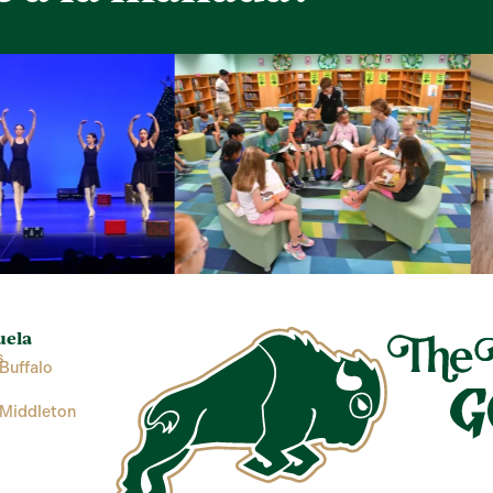
uela
s
Buffalo
 Middleton