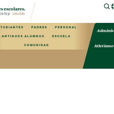
s escolares.
 is your hub for TVCS information!
Lee mas
STUDIANTES
PADRES
PERSONAL
Adminis
ANTIGUOS ALUMNOS
ESCUELA
Atletism
COMUNIDAD