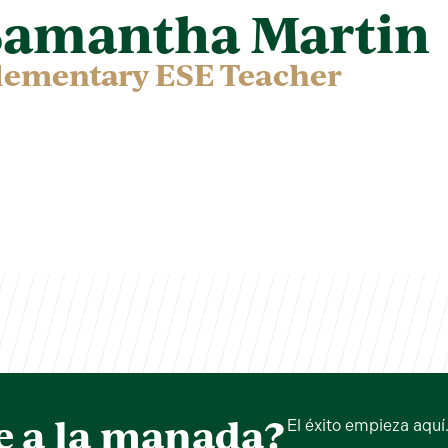
Samantha Martin
lementary ESE Teacher
e a la manada?
El éxito empieza aquí