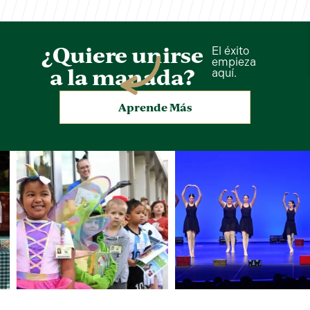
¿Quiere unirse
El éxito
empieza
a la manada?
aquí.
Aprende Más