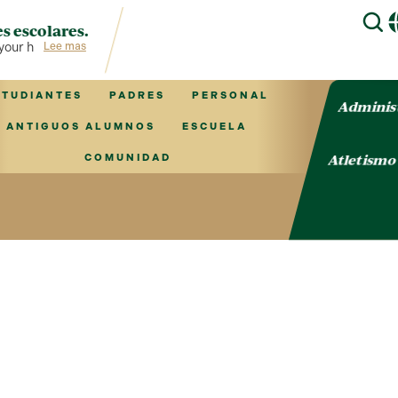
s escolares.
our hub for TVCS information!
Lee mas
STUDIANTES
PADRES
PERSONAL
Adminis
ANTIGUOS ALUMNOS
ESCUELA
Atletism
COMUNIDAD