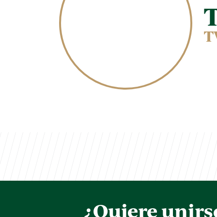
T
¿Quiere unirs