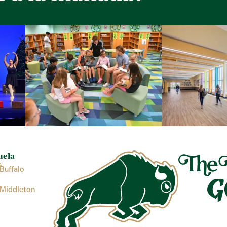
uela
s
Buffalo
 Middleton