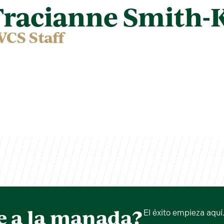
Tracianne Smith-
VCS Staff
e a la manada?
El éxito empieza aquí