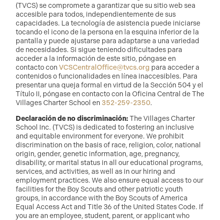
(TVCS) se compromete a garantizar que su sitio web sea
accesible para todos, independientemente de sus
capacidades. La tecnología de asistencia puede iniciarse
tocando el icono de la persona en la esquina inferior de la
pantalla y puede ajustarse para adaptarse a una variedad
de necesidades. Si sigue teniendo dificultades para
acceder a la información de este sitio, póngase en
contacto con
VCSCentralOffice@tvcs.org
para acceder a
contenidos o funcionalidades en línea inaccesibles. Para
presentar una queja formal en virtud de la Sección 504 y el
Título II, póngase en contacto con la Oficina Central de The
Villages Charter School en
352-259-2350
.
Declaración de no discriminación:
The Villages Charter
School Inc. (TVCS) is dedicated to fostering an inclusive
and equitable environment for everyone. We prohibit
discrimination on the basis of race, religion, color, national
origin, gender, genetic information, age, pregnancy,
disability, or marital status in all our educational programs,
services, and activities, as well as in our hiring and
employment practices. We also ensure equal access to our
facilities for the Boy Scouts and other patriotic youth
groups, in accordance with the Boy Scouts of America
Equal Access Act and Title 36 of the United States Code. If
you are an employee, student, parent, or applicant who