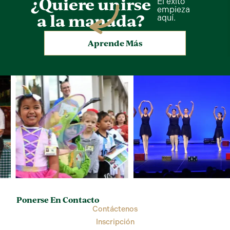
¿Quiere unirse
El éxito
empieza
a la manada?
aquí.
Aprende Más
Ponerse En Contacto
Contáctenos
Inscripción